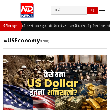
कॉन्सर्ट में तबदील हुआ ऑपरेशन थिएटर , सर्जरी के बीच सोनू निगम ने गाया म
ब्रेकिंग न्यूज़
#USEconomy
(1 खबरें)