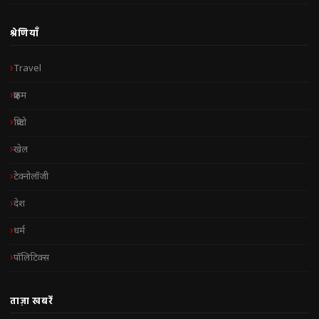
श्रेणियाँ
Travel
क्राइम
क्रिप्टो
खेल
टेक्नोलॉजी
देश
धर्म
पॉलिटिक्स
ताज़ा खबरें