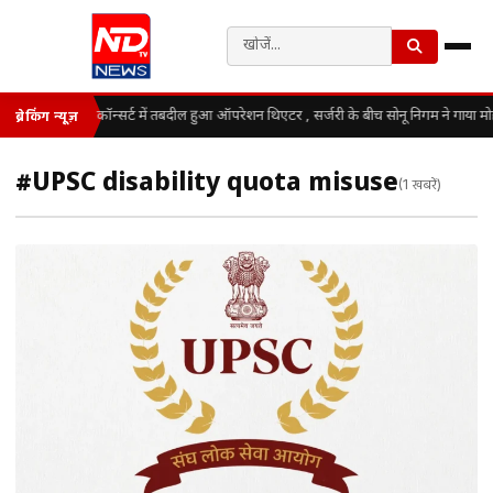
कॉन्सर्ट में तबदील हुआ ऑपरेशन थिएटर , सर्जरी के बीच सोनू निगम ने गाया म
ब्रेकिंग न्यूज़
#UPSC disability quota misuse
(1 खबरें)