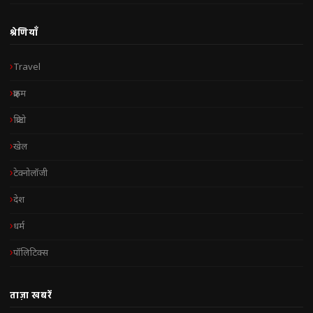
श्रेणियाँ
Travel
क्राइम
क्रिप्टो
खेल
टेक्नोलॉजी
देश
धर्म
पॉलिटिक्स
ताज़ा खबरें