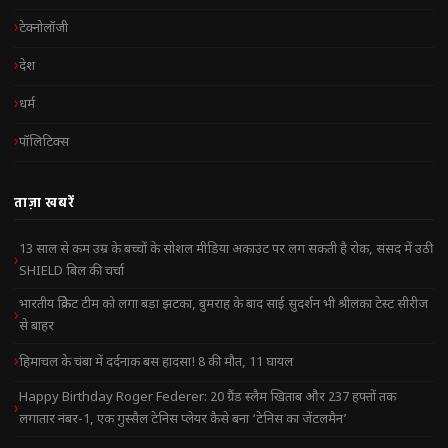
टेक्नोलॉजी
देश
धर्म
पॉलिटिक्स
ताज़ा खबरें
13 साल से कम उम्र के बच्चों के सोशल मीडिया अकाउंट पर लग सकती है रोक, संसद में उठी
SHIELD बिल की चर्चा
भारतीय क्रिकेट टीम को लगा बड़ा झटका, बुमराह के बाद साई सुदर्शन भी श्रीलंका टेस्ट सीरीज
से बाहर
हिमाचल के चंबा में दर्दनाक बस हादसा! 8 की मौत, 11 घायल
Happy Birthday Roger Federer: 20 ग्रैंड स्लैम खिताब और 237 हफ्तों तक
लगातार नंबर-1, एक गुस्सैल टेनिस प्लेयर कैसे बना ‘टेनिस का जेंटलमैन’