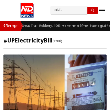
Great Train Robbery, 1963: जब एक नकली सिग्नल दिखाकर लुटेरों ने लूट ली प
ब्रेकिंग न्यूज़
#UPElectricityBill
(1 खबरें)