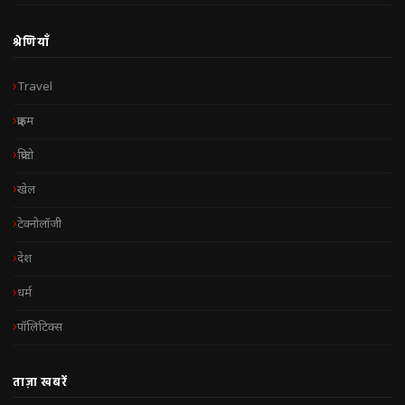
श्रेणियाँ
Travel
क्राइम
क्रिप्टो
खेल
टेक्नोलॉजी
देश
धर्म
पॉलिटिक्स
ताज़ा खबरें