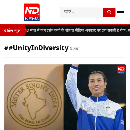
13 साल से कम उम्र के बच्चों के सोशल मीडिया अकाउंट पर लग सकती है रोक, स
ब्रेकिंग न्यूज़
##UnityInDiversity
(3 खबरें)