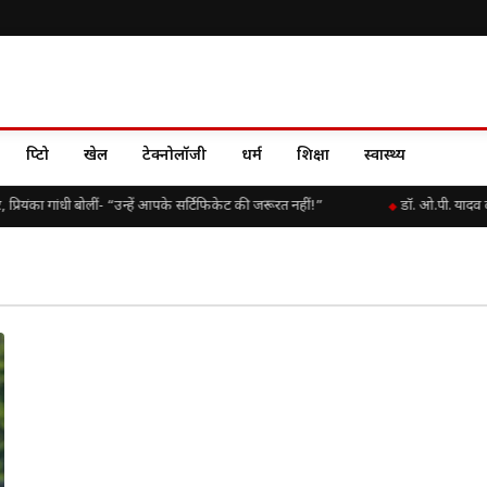
क्रिप्टो
खेल
टेक्नोलॉजी
धर्म
शिक्षा
स्वास्थ्य
ियंका गांधी बोलीं- “उन्हें आपके सर्टिफिकेट की जरूरत नहीं!”
डॉ. ओ.पी. यादव 