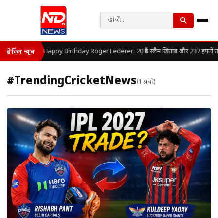
Happy Birthday Roger Federer: 20 ग्रैंड स्लैम खिताब और 237 हफ्तों तक 
ब्रेकिंग न्यूज़
#TrendingCricketNews
(1 खबरें)