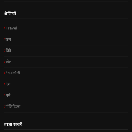
श्रेणियाँ
Travel
क्राइम
क्रिप्टो
खेल
टेक्नोलॉजी
देश
धर्म
पॉलिटिक्स
ताज़ा खबरें