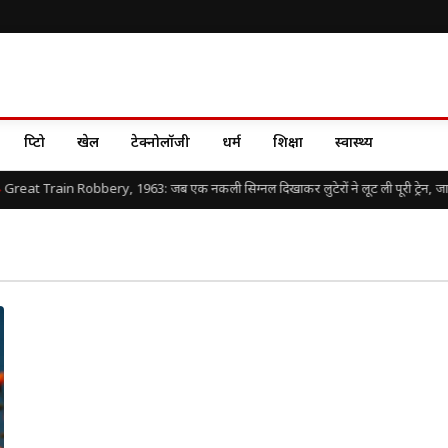
क्रिप्टो
खेल
टेक्नोलॉजी
धर्म
शिक्षा
स्वास्थ्य
Great Train Robbery, 1963: जब एक नकली सिग्नल दिखाकर लुटेरों ने लूट ली पूरी ट्रेन, जानिए 