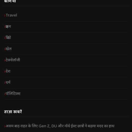
श्रेणियाँ
Travel
क्राइम
क्रिप्टो
खेल
टेक्नोलॉजी
देश
धर्म
पॉलिटिक्स
ताज़ा खबरें
असम बाढ़ राहत के लिए Gen Z, DU और नॉर्थ ईस्ट छात्रों ने बढ़ाया मदद का हाथ