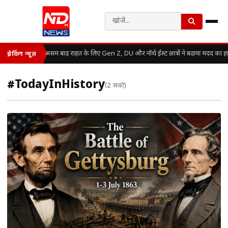
असम बाढ़ राहत के लिए Gen Z, DU और नॉर्थ ईस्ट छात्रों ने बढ़ाया मदद का ह
ब्रेकिंग न्यूज़
#TodayInHistory
(2 खबरें)