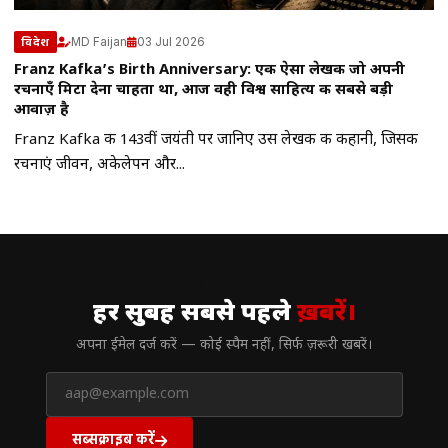
MD Faijan
03 Jul 2026
विदेश
Franz Kafka’s Birth Anniversary: एक ऐसा लेखक जो अपनी
रचनाएँ मिटा देना चाहता था, आज वही विश्व साहित्य की सबसे बड़ी
आवाज़ है
Franz Kafka की 143वीं जयंती पर जानिए उस लेखक की कहानी, जिसकी
रचनाएं जीवन, अकेलेपन और...
// न्यूज़लेटर
हर सुबह सबसे पहले
ख़बरें।
अपना ईमेल दर्ज करें — कोई स्पैम नहीं, सिर्फ ज़रूरी खबरें।
सब्सक्राइब करें