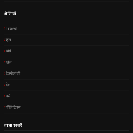
श्रेणियाँ
Travel
क्राइम
क्रिप्टो
खेल
टेक्नोलॉजी
देश
धर्म
पॉलिटिक्स
ताज़ा खबरें