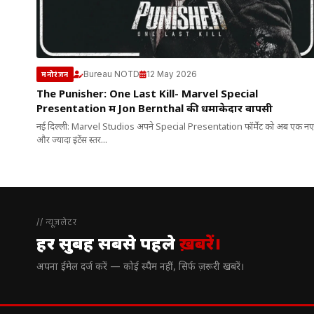
Bureau NOTD
12 May 2026
मनोरंजन
The Punisher: One Last Kill- Marvel Special
Presentation में Jon Bernthal की धमाकेदार वापसी
नई दिल्ली: Marvel Studios अपने Special Presentation फॉर्मेट को अब एक नए
और ज्यादा इंटेंस स्तर...
// न्यूज़लेटर
हर सुबह सबसे पहले
ख़बरें।
अपना ईमेल दर्ज करें — कोई स्पैम नहीं, सिर्फ ज़रूरी खबरें।