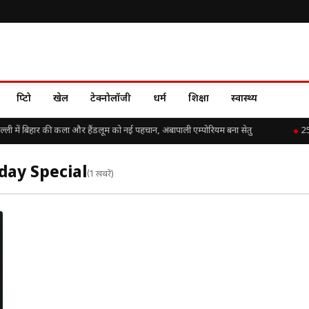
क्रिप्टो
खेल
टेक्नोलॉजी
धर्म
शिक्षा
स्वास्थ्य
्ली में बिहार की कला और हैंडलूम को नई पहचान, अंबापाली एम्पोरियम बना सेतु
25 
day Special
(1 खबरें)