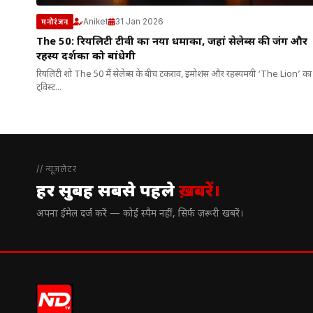
Aniket
31 Jan 2026
मनोरंजन
The 50: रियलिटी टीवी का नया धमाका, जहां सेलेब्स की जंग और
रहस्य दर्शकों को बांधेगी
रियलिटी शो The 50 में सेलेब्स के बीच टकराव, इमोशंस और रहस्यमयी ‘The Lion’ का
ट्विस्ट...
// न्यूज़लेटर
हर सुबह सबसे पहले
ख़बरें।
अपना ईमेल दर्ज करें — कोई स्पैम नहीं, सिर्फ ज़रूरी खबरें।