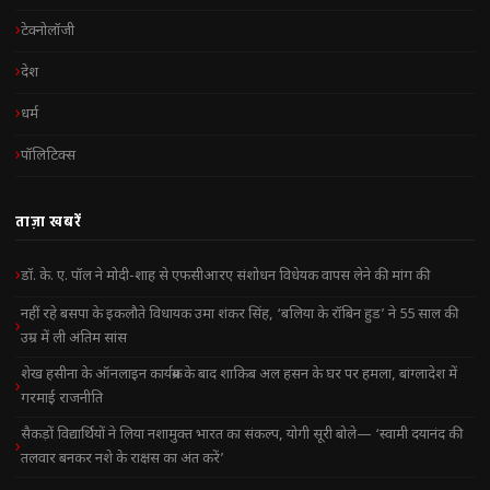
टेक्नोलॉजी
देश
धर्म
पॉलिटिक्स
ताज़ा खबरें
डॉ. के. ए. पॉल ने मोदी-शाह से एफसीआरए संशोधन विधेयक वापस लेने की मांग की
नहीं रहे बसपा के इकलौते विधायक उमा शंकर सिंह, ‘बलिया के रॉबिन हुड’ ने 55 साल की
उम्र में ली अंतिम सांस
शेख हसीना के ऑनलाइन कार्यक्रम के बाद शाकिब अल हसन के घर पर हमला, बांग्लादेश में
गरमाई राजनीति
सैकड़ों विद्यार्थियों ने लिया नशामुक्त भारत का संकल्प, योगी सूरी बोले— ‘स्वामी दयानंद की
तलवार बनकर नशे के राक्षस का अंत करें’