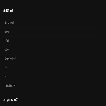
श्रेणियाँ
Travel
क्राइम
क्रिप्टो
खेल
टेक्नोलॉजी
देश
धर्म
पॉलिटिक्स
ताज़ा खबरें