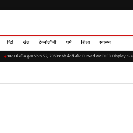
क्रिप्टो
खेल
टेक्नोलॉजी
धर्म
शिक्षा
स्वास्थ्य
भारत में लॉन्च हुआ Vivo S2, 7050mAh बैटरी और Curved AMOLED Display के साथ 