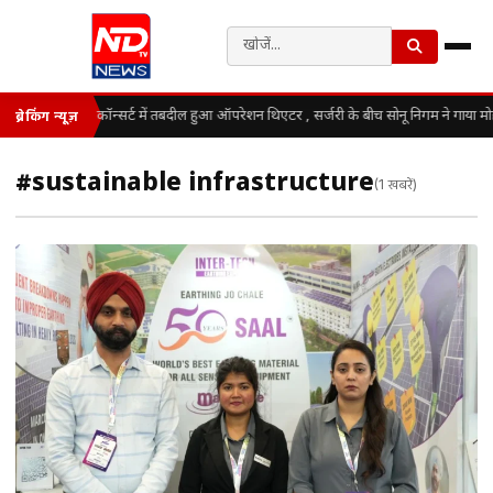
कॉन्सर्ट में तबदील हुआ ऑपरेशन थिएटर , सर्जरी के बीच सोनू निगम ने गाया म
ब्रेकिंग न्यूज़
#sustainable infrastructure
(1 खबरें)