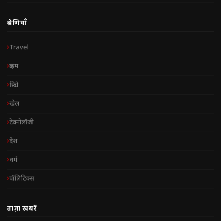
श्रेणियाँ
Travel
क्राइम
क्रिप्टो
खेल
टेक्नोलॉजी
देश
धर्म
पॉलिटिक्स
ताज़ा खबरें