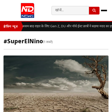
असम बाढ़ राहत के लिए Gen Z, DU और नॉर्थ ईस्ट छात्रों ने बढ़ाया मदद का ह
ब्रेकिंग न्यूज़
#SuperElNino
(1 खबरें)