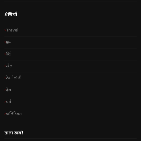
श्रेणियाँ
Travel
क्राइम
क्रिप्टो
खेल
टेक्नोलॉजी
देश
धर्म
पॉलिटिक्स
ताज़ा खबरें