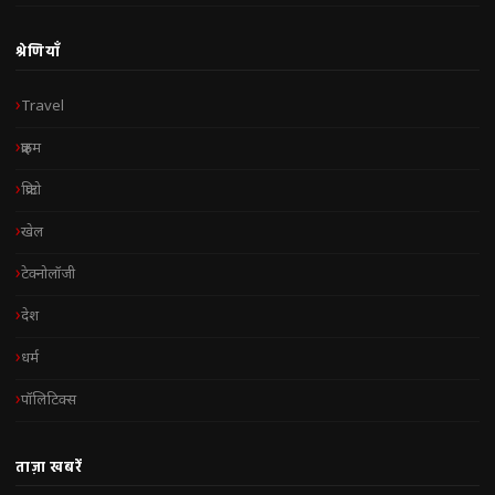
श्रेणियाँ
Travel
क्राइम
क्रिप्टो
खेल
टेक्नोलॉजी
देश
धर्म
पॉलिटिक्स
ताज़ा खबरें