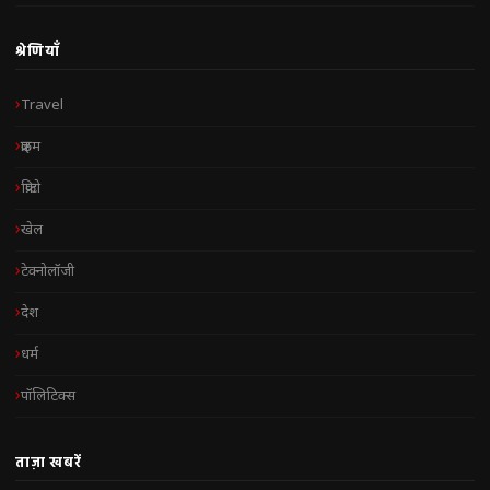
श्रेणियाँ
Travel
क्राइम
क्रिप्टो
खेल
टेक्नोलॉजी
देश
धर्म
पॉलिटिक्स
ताज़ा खबरें