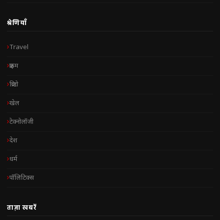
श्रेणियाँ
Travel
क्राइम
क्रिप्टो
खेल
टेक्नोलॉजी
देश
धर्म
पॉलिटिक्स
ताज़ा खबरें