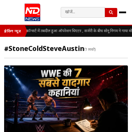
कॉन्सर्ट में तबदील हुआ ऑपरेशन थिएटर , सर्जरी के बीच सोनू निगम ने गाया म
ब्रेकिंग न्यूज़
#StoneColdSteveAustin
(1 खबरें)