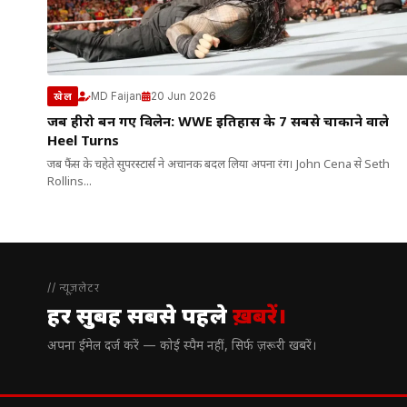
MD Faijan
20 Jun 2026
खेल
जब हीरो बन गए विलेन: WWE इतिहास के 7 सबसे चौंकाने वाले
Heel Turns
जब फैंस के चहेते सुपरस्टार्स ने अचानक बदल लिया अपना रंग। John Cena से Seth
Rollins...
// न्यूज़लेटर
हर सुबह सबसे पहले
ख़बरें।
अपना ईमेल दर्ज करें — कोई स्पैम नहीं, सिर्फ ज़रूरी खबरें।