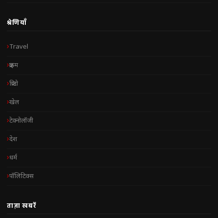
श्रेणियाँ
Travel
क्राइम
क्रिप्टो
खेल
टेक्नोलॉजी
देश
धर्म
पॉलिटिक्स
ताज़ा खबरें