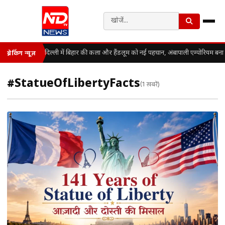
दिल्ली में बिहार की कला और हैंडलूम को नई पहचान, अंबापाली एम्पोरियम बना स
ब्रेकिंग न्यूज़
#StatueOfLibertyFacts
(1 खबरें)