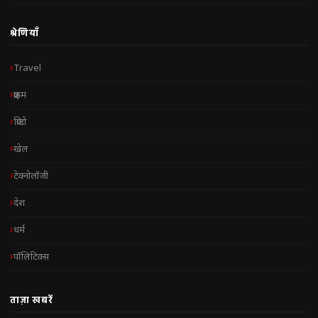
श्रेणियाँ
Travel
क्राइम
क्रिप्टो
खेल
टेक्नोलॉजी
देश
धर्म
पॉलिटिक्स
ताज़ा खबरें