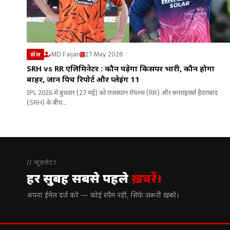
MD Faijan
27 May 2026
खेल
SRH vs RR एलिमिनेटर : कौन पड़ेगा किसपर भारी, कौन होगा
बाहर, जानें पिच रिपोर्ट और प्लेइंग 11
IPL 2026 में बुधवार (27 मई) को राजस्थान रॉयल्स (RR) और सनराइजर्स हैदराबाद
(SRH) के बीच...
// न्यूज़लेटर
हर सुबह सबसे पहले
ख़बरें।
अपना ईमेल दर्ज करें — कोई स्पैम नहीं, सिर्फ ज़रूरी खबरें।