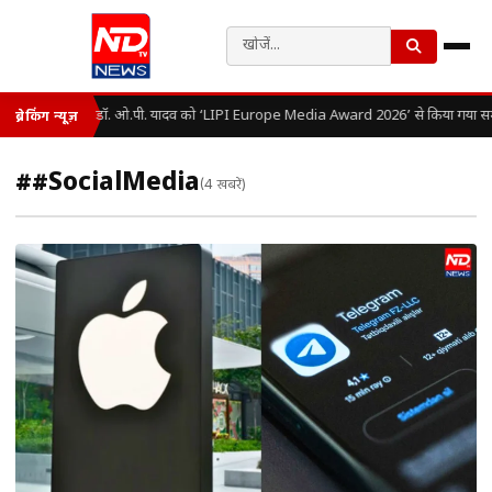
डॉ. ओ.पी. यादव को ‘LIPI Europe Media Award 2026’ से किया गया सम्
ब्रेकिंग न्यूज़
##SocialMedia
(4 खबरें)