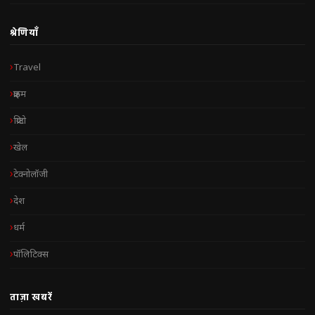
श्रेणियाँ
Travel
क्राइम
क्रिप्टो
खेल
टेक्नोलॉजी
देश
धर्म
पॉलिटिक्स
ताज़ा खबरें