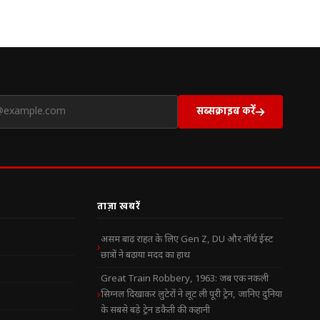
सब्सक्राइब करें
ताज़ा खबरें
असम बाढ़ राहत के लिए Gen Z, DU और नॉर्थ ईस्ट
छात्रों ने बढ़ाया मदद का हाथ
Great Train Robbery, 1963: जब एक नकली
सिग्नल दिखाकर लुटेरों ने लूट ली पूरी ट्रेन, जानिए दुनिया
के सबसे बड़े ट्रेन डकैती की कहानी