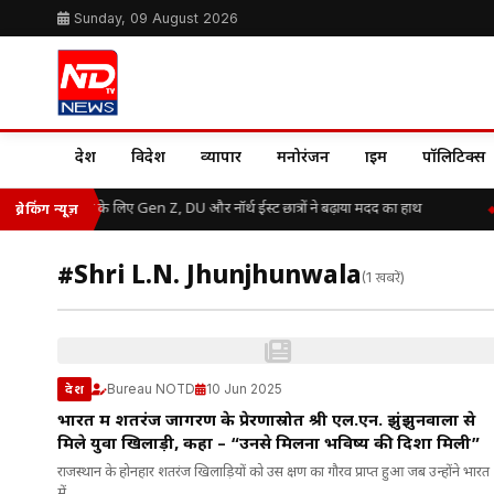
Sunday, 09 August 2026
देश
विदेश
व्यापार
मनोरंजन
क्राइम
पॉलिटिक्स
असम बाढ़ राहत के लिए Gen Z, DU और नॉर्थ ईस्ट छात्रों ने बढ़ाया मदद का हाथ
ब्रेकिंग न्यूज़
#Shri L.N. Jhunjhunwala
(1 खबरें)
Bureau NOTD
10 Jun 2025
देश
भारत में शतरंज जागरण के प्रेरणास्रोत श्री एल.एन. झुंझुनवाला से
मिले युवा खिलाड़ी, कहा – “उनसे मिलना भविष्य की दिशा मिली”
राजस्थान के होनहार शतरंज खिलाड़ियों को उस क्षण का गौरव प्राप्त हुआ जब उन्होंने भारत