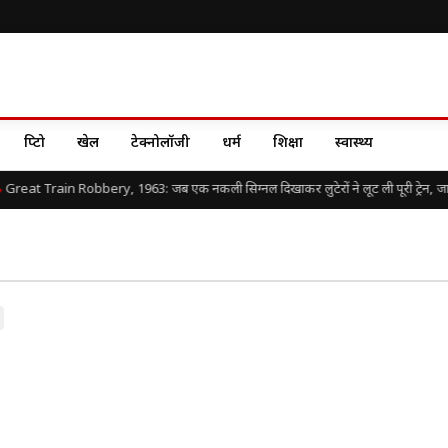
क्रिप्टो
खेल
टेक्नोलॉजी
धर्म
शिक्षा
स्वास्थ्य
Great Train Robbery, 1963: जब एक नकली सिग्नल दिखाकर लुटेरों ने लूट ली पूरी ट्रेन, जानिए 