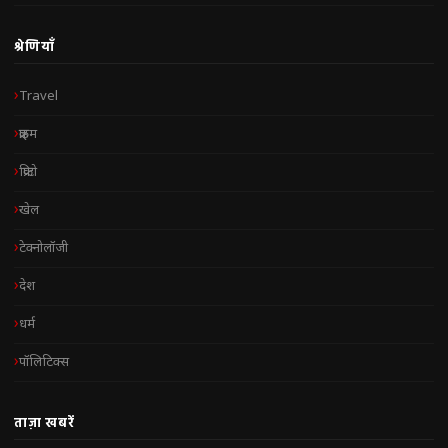
श्रेणियाँ
Travel
क्राइम
क्रिप्टो
खेल
टेक्नोलॉजी
देश
धर्म
पॉलिटिक्स
ताज़ा खबरें