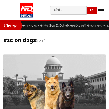
असम बाढ़ राहत के लिए Gen Z, DU और नॉर्थ ईस्ट छात्रों ने बढ़ाया मदद का ह
ब्रेकिंग न्यूज़
#sc on dogs
(1 खबरें)