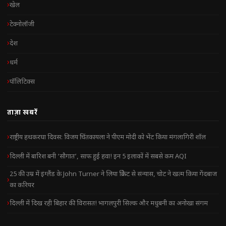
खेल
टेक्नोलॉजी
देश
धर्म
पॉलिटिक्स
ताज़ा खबरें
राष्ट्रीय हथकरघा दिवस: विजय चिंतकायला ने पीएम मोदी को भेंट किया मंगलागिरी शॉल
दिल्ली में बारिश बनी ‘सौगात’, साफ हुई हवा! इन 5 इलाकों में सबसे कम AQI
25 की उम्र में इंग्लैंड के John Turner ने लिया क्रिकेट से संन्यास, चोट ने खत्म किया गेंदबाज
का करियर
दिल्ली में दिख रही बिहार की विरासत! भागलपुरी सिल्क और मधुबनी का अनोखा संगम