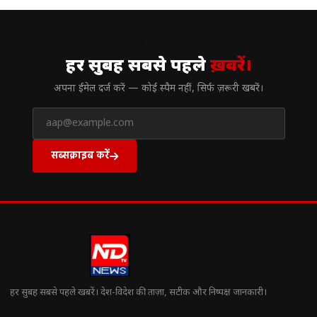
// न्यूज़लेटर
हर सुबह सबसे पहले
ख़बरें।
अपना ईमेल दर्ज करें — कोई स्पैम नहीं, सिर्फ ज़रूरी खबरें।
सब्सक्राइब करें
हर सुबह सबसे पहले खबरें। देश-विदेश की ताज़ा, सटीक और निष्पक्ष जानकारी।