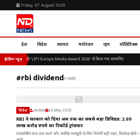
Friday, 07 August 2026
देश
विदेश
व्यापार
मनोरंजन
क्राइम
पॉलिटिक्स
डॉ. ओ.पी. यादव को ‘LIPI Europe Media Award 2026’ से किया गया सम्मानित
ब्रेकिंग न्यूज़
#rbi dividend
(1 खबरें)
Aniket
24 May 2025
विदेश
RBI ने सरकार को दिया अब तक का सबसे बड़ा डिविडेंड: 2.69
लाख करोड़ रुपये का रिकॉर्ड ट्रांसफर
राजकोषीय घाटा कम करने और आर्थिक मजबूती के लिए मिलेगी बड़ी राहत, विशेषज्ञ बोले –