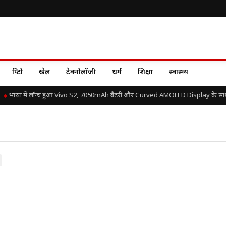
क्रिप्टो
खेल
टेक्नोलॉजी
धर्म
शिक्षा
स्वास्थ्य
भारत में लॉन्च हुआ Vivo S2, 7050mAh बैटरी और Curved AMOLED Display के साथ जा