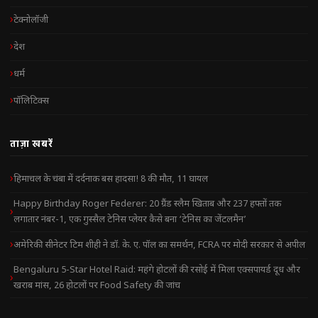
टेक्नोलॉजी
देश
धर्म
पॉलिटिक्स
ताज़ा खबरें
हिमाचल के चंबा में दर्दनाक बस हादसा! 8 की मौत, 11 घायल
Happy Birthday Roger Federer: 20 ग्रैंड स्लैम खिताब और 237 हफ्तों तक
लगातार नंबर-1, एक गुस्सैल टेनिस प्लेयर कैसे बना ‘टेनिस का जेंटलमैन’
अमेरिकी सीनेटर टिम शीही ने डॉ. के. ए. पॉल का समर्थन, FCRA पर मोदी सरकार से अपील
Bengaluru 5-Star Hotel Raid: महंगे होटलों की रसोई में मिला एक्सपायर्ड दूध और
खराब मांस, 26 होटलों पर Food Safety की जांच