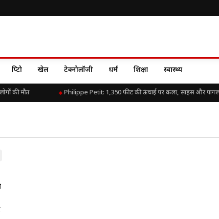
क्रिप्टो
खेल
टेक्नोलॉजी
धर्म
शिक्षा
स्वास्थ्य
ोगों की मौत
Philippe Petit: 1,350 फीट की ऊंचाई पर कला, साहस और पागल
े
र