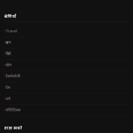
श्रेणियाँ
Travel
क्राइम
क्रिप्टो
खेल
टेक्नोलॉजी
देश
धर्म
पॉलिटिक्स
ताज़ा खबरें