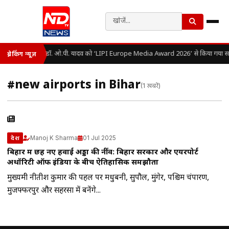
डॉ. ओ.पी. यादव को ‘LIPI Europe Media Award 2026’ से किया गया सम
ब्रेकिंग न्यूज़
#new airports in Bihar
(1 खबरें)
Manoj K Sharma
01 Jul 2025
देश
बिहार में छह नए हवाई अड्डों की नींव: बिहार सरकार और एयरपोर्ट
अथॉरिटी ऑफ इंडिया के बीच ऐतिहासिक समझौता
मुख्यमंत्री नीतीश कुमार की पहल पर मधुबनी, सुपौल, मुंगेर, पश्चिम चंपारण,
मुजफ्फरपुर और सहरसा में बनेंगे...