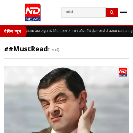
असम बाढ़ राहत के लिए Gen Z, DU और नॉर्थ ईस्ट छात्रों ने बढ़ाया मदद का ह
ब्रेकिंग न्यूज़
##MustRead
(1 खबरें)