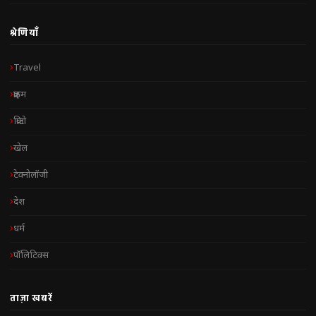
श्रेणियाँ
Travel
क्राइम
क्रिप्टो
खेल
टेक्नोलॉजी
देश
धर्म
पॉलिटिक्स
ताज़ा खबरें