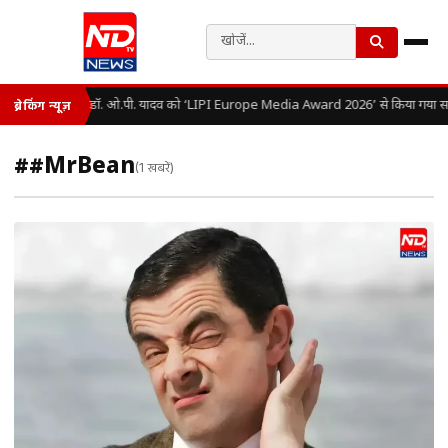
डॉ. ओ.पी. यादव को ‘LIPI Europe Media Award 2026’ से किया गया सम
ब्रेकिंग न्यूज़
##MrBean
(1 खबरें)