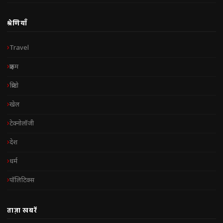
श्रेणियाँ
Travel
क्राइम
क्रिप्टो
खेल
टेक्नोलॉजी
देश
धर्म
पॉलिटिक्स
ताज़ा खबरें