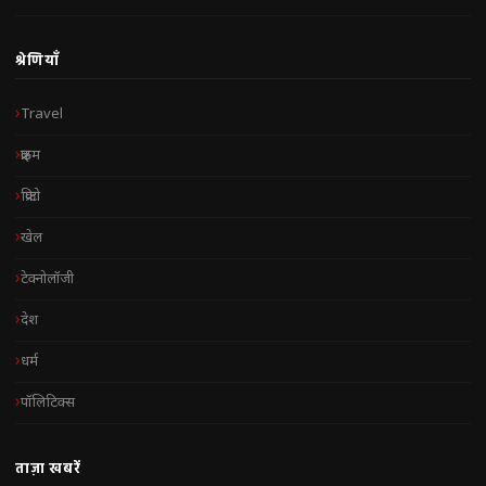
श्रेणियाँ
Travel
क्राइम
क्रिप्टो
खेल
टेक्नोलॉजी
देश
धर्म
पॉलिटिक्स
ताज़ा खबरें