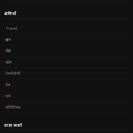
श्रेणियाँ
Travel
क्राइम
क्रिप्टो
खेल
टेक्नोलॉजी
देश
धर्म
पॉलिटिक्स
ताज़ा खबरें