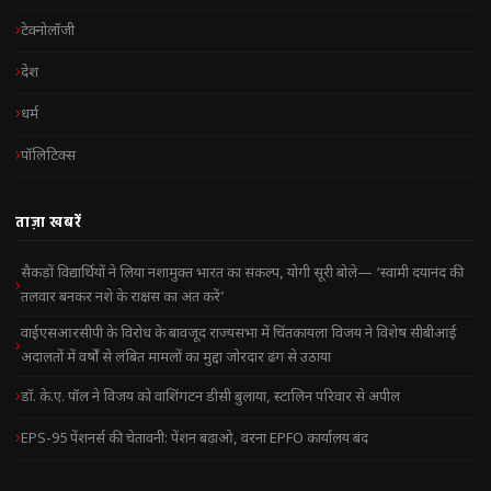
टेक्नोलॉजी
देश
धर्म
पॉलिटिक्स
ताज़ा खबरें
सैकड़ों विद्यार्थियों ने लिया नशामुक्त भारत का संकल्प, योगी सूरी बोले— ‘स्वामी दयानंद की
तलवार बनकर नशे के राक्षस का अंत करें’
वाईएसआरसीपी के विरोध के बावजूद राज्यसभा में चिंतकायला विजय ने विशेष सीबीआई
अदालतों में वर्षों से लंबित मामलों का मुद्दा जोरदार ढंग से उठाया
डॉ. के.ए. पॉल ने विजय को वाशिंगटन डीसी बुलाया, स्टालिन परिवार से अपील
EPS-95 पेंशनर्स की चेतावनी: पेंशन बढ़ाओ, वरना EPFO कार्यालय बंद