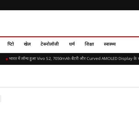
क्रिप्टो
खेल
टेक्नोलॉजी
धर्म
शिक्षा
स्वास्थ्य
भारत में लॉन्च हुआ Vivo S2, 7050mAh बैटरी और Curved AMOLED Display के साथ