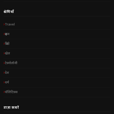
श्रेणियाँ
Travel
क्राइम
क्रिप्टो
खेल
टेक्नोलॉजी
देश
धर्म
पॉलिटिक्स
ताज़ा खबरें