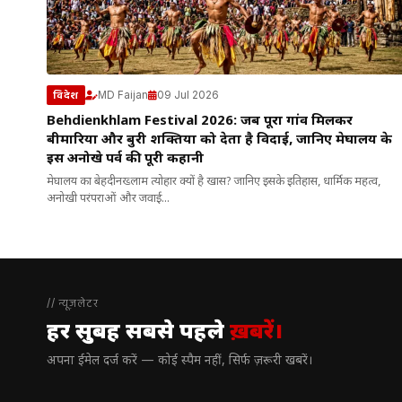
MD Faijan
09 Jul 2026
विदेश
Behdienkhlam Festival 2026: जब पूरा गांव मिलकर
बीमारियों और बुरी शक्तियों को देता है विदाई, जानिए मेघालय के
इस अनोखे पर्व की पूरी कहानी
मेघालय का बेहदीनख्लाम त्योहार क्यों है खास? जानिए इसके इतिहास, धार्मिक महत्व,
अनोखी परंपराओं और जवाई...
// न्यूज़लेटर
हर सुबह सबसे पहले
ख़बरें।
अपना ईमेल दर्ज करें — कोई स्पैम नहीं, सिर्फ ज़रूरी खबरें।