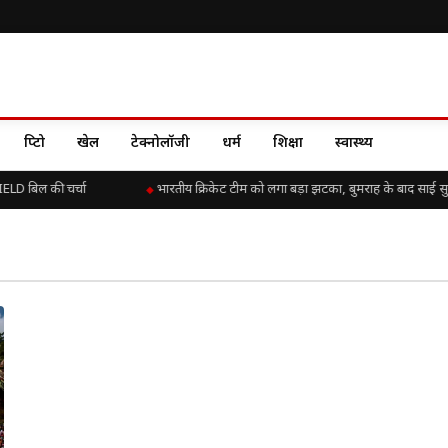
क्रिप्टो
खेल
टेक्नोलॉजी
धर्म
शिक्षा
स्वास्थ्य
ELD बिल की चर्चा
भारतीय क्रिकेट टीम को लगा बड़ा झटका, बुमराह के बाद साई सुदर्