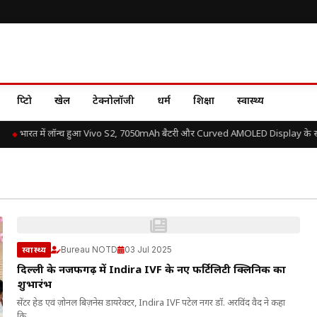
क्रिप्टो
खेल
टेक्नोलॉजी
धर्म
शिक्षा
स्वास्थ्य
भारत में लॉन्च हुआ Vivo S2, 7050mAh बैटरी और Curved AMOLED Display के साथ 
Bureau NOTD
03 Jul 2025
स्वास्थ्य
दिल्ली के नजफगढ़ में Indira IVF के नए फर्टिलिटी क्लिनिक का
शुभारंभ
सेंटर हेड एवं ज़ोनल बिज़नेस डायरेक्टर, Indira IVF पटेल नगर डॉ. अरविंद वैद ने कहा