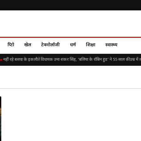
क्रिप्टो
खेल
टेक्नोलॉजी
धर्म
शिक्षा
स्वास्थ्य
नहीं रहे बसपा के इकलौते विधायक उमा शंकर सिंह, ‘बलिया के रॉबिन हुड’ ने 55 साल की उम्र में ल