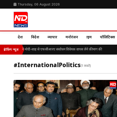
Thursday, 06 August 2026
देश
विदेश
व्यापार
मनोरंजन
क्राइम
पॉलिटिक्स
डॉ. के. ए. पॉल ने मोदी-शाह से एफसीआरए संशोधन विधेयक वापस लेने की मांग की
ब्रेकिंग न्यूज़
#InternationalPolitics
(1 खबरें)