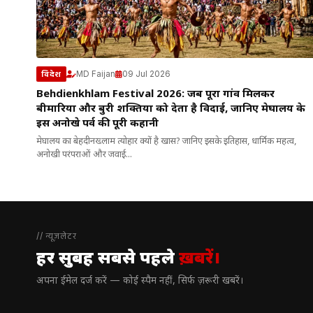
MD Faijan
09 Jul 2026
विदेश
Behdienkhlam Festival 2026: जब पूरा गांव मिलकर
बीमारियों और बुरी शक्तियों को देता है विदाई, जानिए मेघालय के
इस अनोखे पर्व की पूरी कहानी
मेघालय का बेहदीनख्लाम त्योहार क्यों है खास? जानिए इसके इतिहास, धार्मिक महत्व,
अनोखी परंपराओं और जवाई...
// न्यूज़लेटर
हर सुबह सबसे पहले
ख़बरें।
अपना ईमेल दर्ज करें — कोई स्पैम नहीं, सिर्फ ज़रूरी खबरें।