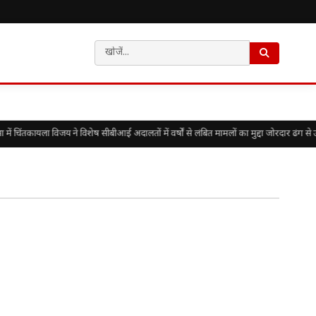
चिंतकायला विजय ने विशेष सीबीआई अदालतों में वर्षों से लंबित मामलों का मुद्दा जोरदार ढंग से उ