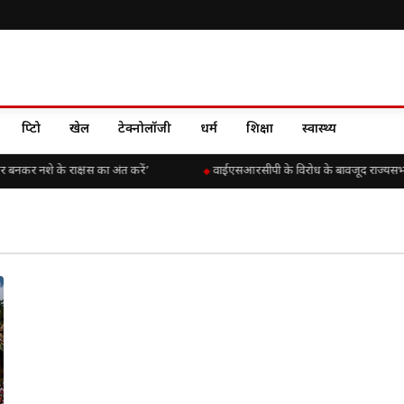
क्रिप्टो
खेल
टेक्नोलॉजी
धर्म
शिक्षा
स्वास्थ्य
ार बनकर नशे के राक्षस का अंत करें’
वाईएसआरसीपी के विरोध के बावजूद राज्यसभा में 