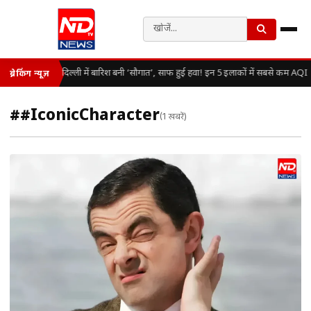
दिल्ली में बारिश बनी ‘सौगात’, साफ हुई हवा! इन 5 इलाकों में सबसे कम AQI
ब्रेकिंग न्यूज़
##IconicCharacter
(1 खबरें)