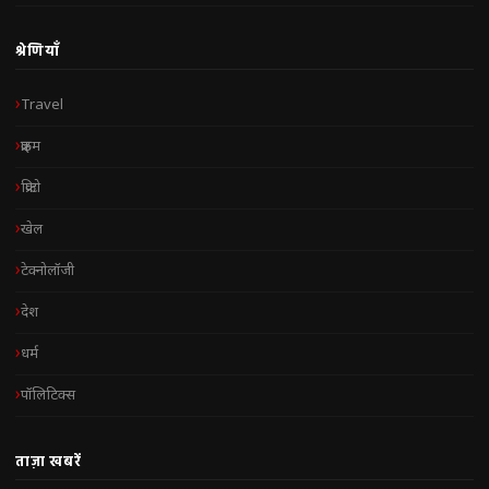
श्रेणियाँ
Travel
क्राइम
क्रिप्टो
खेल
टेक्नोलॉजी
देश
धर्म
पॉलिटिक्स
ताज़ा खबरें