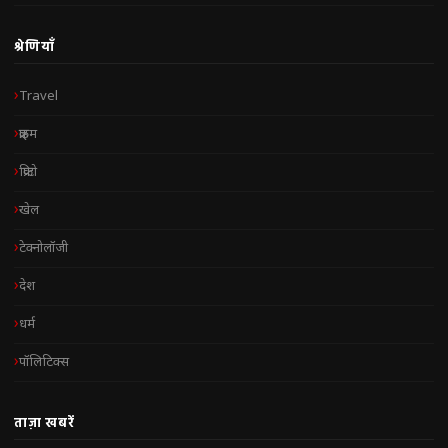
श्रेणियाँ
Travel
क्राइम
क्रिप्टो
खेल
टेक्नोलॉजी
देश
धर्म
पॉलिटिक्स
ताज़ा खबरें