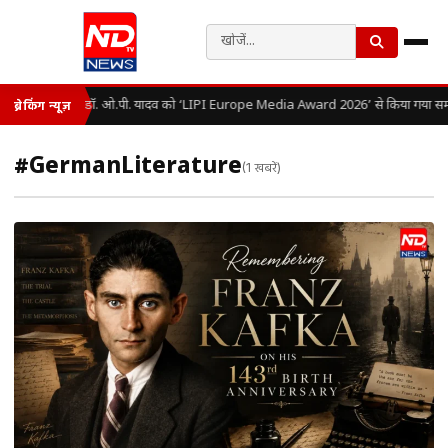
डॉ. ओ.पी. यादव को ‘LIPI Europe Media Award 2026’ से किया गया सम्
ब्रेकिंग न्यूज़
#GermanLiterature
(1 खबरें)