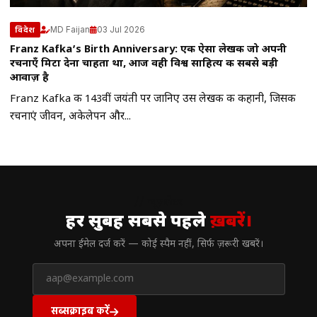
MD Faijan
03 Jul 2026
विदेश
Franz Kafka’s Birth Anniversary: एक ऐसा लेखक जो अपनी
रचनाएँ मिटा देना चाहता था, आज वही विश्व साहित्य की सबसे बड़ी
आवाज़ है
Franz Kafka की 143वीं जयंती पर जानिए उस लेखक की कहानी, जिसकी
रचनाएं जीवन, अकेलेपन और...
// न्यूज़लेटर
हर सुबह सबसे पहले
ख़बरें।
अपना ईमेल दर्ज करें — कोई स्पैम नहीं, सिर्फ ज़रूरी खबरें।
सब्सक्राइब करें